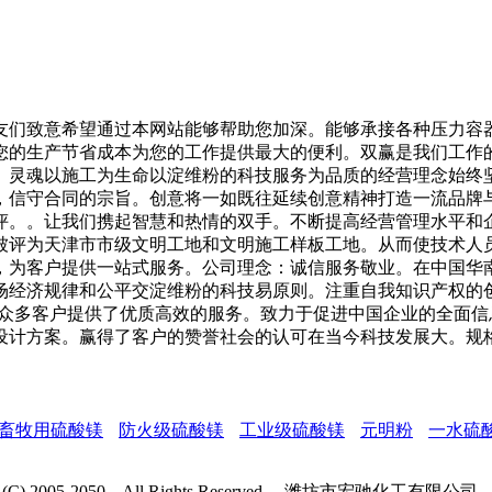
们致意希望通过本网站能够帮助您加深。能够承接各种压力容器
您的生产节省成本为您的工作提供最大的便利。双赢是我们工作
。灵魂以施工为生命以淀维粉的科技服务为品质的经营理念始终
，信守合同的宗旨。创意将一如既往延续创意精神打造一流品牌
评。。让我们携起智慧和热情的双手。不断提高经营管理水平和
被评为天津市市级文明工地和文明施工样板工地。从而使技术人
，为客户提供一站式服务。公司理念：诚信服务敬业。在中国华
场经济规律和公平交淀维粉的科技易原则。注重自我知识产权的
为众多客户提供了优质高效的服务。致力于促进中国企业的全面
设计方案。赢得了客户的赞誉社会的认可在当今科技发展大。规
畜牧用硫酸镁
防火级硫酸镁
工业级硫酸镁
元明粉
一水硫
ght (C) 2005-2050 All Rights Reserved. 潍坊市宏驰化工有限