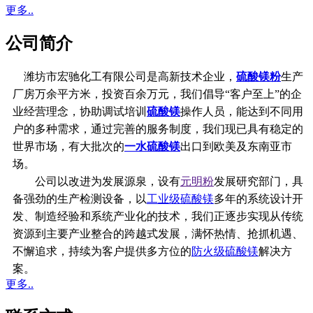
更多..
公司简介
潍坊市宏驰化工有限公司是高新技术企业，
硫酸镁粉
生产
厂房万余平方米，投资百余万元，我们倡导“客户至上”的企
业经营理念，协助调试培训
硫酸镁
操作人员，能达到不同用
户的多种需求，通过完善的服务制度，我们现已具有稳定的
世界市场，有大批次的
一水硫酸镁
出口到欧美及东南亚市
场。
公司以改进为发展源泉，设有
元明粉
发展研究部门，具
备强劲的生产检测设备，以
工业级硫酸镁
多年的系统设计开
发、制造经验和系统产业化的技术，我们正逐步实现从传统
资源到主要产业整合的跨越式发展，满怀热情、抢抓机遇、
不懈追求，持续为客户提供多方位的
防火级硫酸镁
解决方
案。
更多..