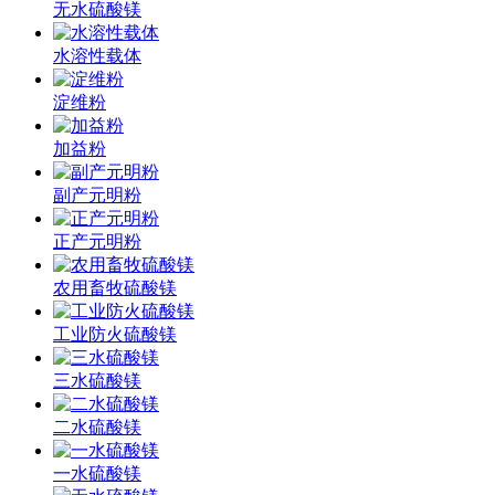
无水硫酸镁
水溶性载体
淀维粉
加益粉
副产元明粉
正产元明粉
农用畜牧硫酸镁
工业防火硫酸镁
三水硫酸镁
二水硫酸镁
一水硫酸镁