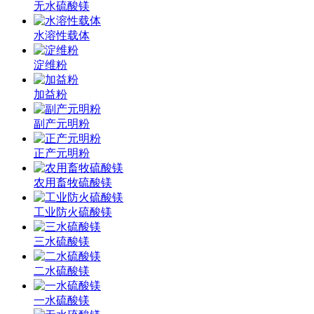
无水硫酸镁
水溶性载体
淀维粉
加益粉
副产元明粉
正产元明粉
农用畜牧硫酸镁
工业防火硫酸镁
三水硫酸镁
二水硫酸镁
一水硫酸镁