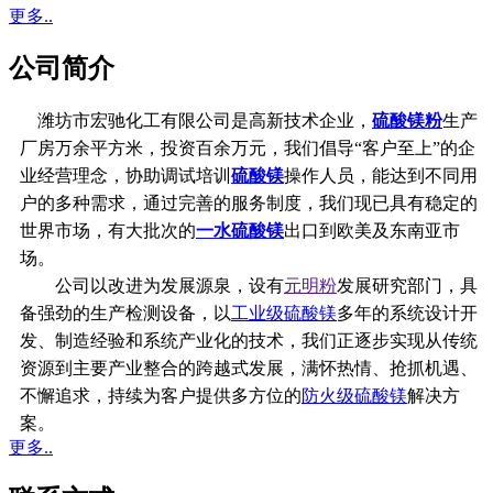
更多..
公司简介
潍坊市宏驰化工有限公司是高新技术企业，
硫酸镁粉
生产
厂房万余平方米，投资百余万元，我们倡导“客户至上”的企
业经营理念，协助调试培训
硫酸镁
操作人员，能达到不同用
户的多种需求，通过完善的服务制度，我们现已具有稳定的
世界市场，有大批次的
一水硫酸镁
出口到欧美及东南亚市
场。
公司以改进为发展源泉，设有
元明粉
发展研究部门，具
备强劲的生产检测设备，以
工业级硫酸镁
多年的系统设计开
发、制造经验和系统产业化的技术，我们正逐步实现从传统
资源到主要产业整合的跨越式发展，满怀热情、抢抓机遇、
不懈追求，持续为客户提供多方位的
防火级硫酸镁
解决方
案。
更多..