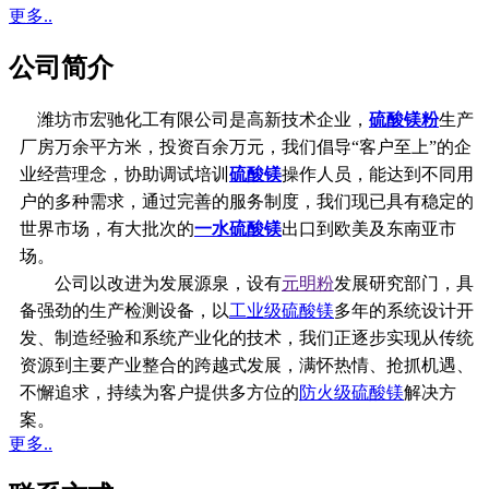
更多..
公司简介
潍坊市宏驰化工有限公司是高新技术企业，
硫酸镁粉
生产
厂房万余平方米，投资百余万元，我们倡导“客户至上”的企
业经营理念，协助调试培训
硫酸镁
操作人员，能达到不同用
户的多种需求，通过完善的服务制度，我们现已具有稳定的
世界市场，有大批次的
一水硫酸镁
出口到欧美及东南亚市
场。
公司以改进为发展源泉，设有
元明粉
发展研究部门，具
备强劲的生产检测设备，以
工业级硫酸镁
多年的系统设计开
发、制造经验和系统产业化的技术，我们正逐步实现从传统
资源到主要产业整合的跨越式发展，满怀热情、抢抓机遇、
不懈追求，持续为客户提供多方位的
防火级硫酸镁
解决方
案。
更多..