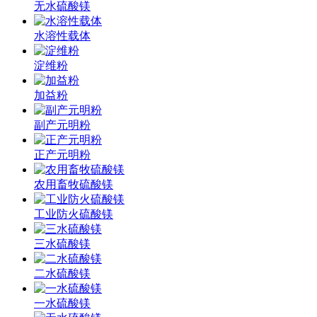
无水硫酸镁
水溶性载体
淀维粉
加益粉
副产元明粉
正产元明粉
农用畜牧硫酸镁
工业防火硫酸镁
三水硫酸镁
二水硫酸镁
一水硫酸镁