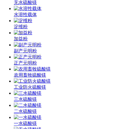
无水硫酸镁
水溶性载体
淀维粉
加益粉
副产元明粉
正产元明粉
农用畜牧硫酸镁
工业防火硫酸镁
三水硫酸镁
二水硫酸镁
一水硫酸镁