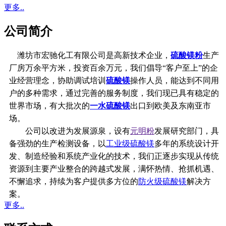
更多..
公司简介
潍坊市宏驰化工有限公司是高新技术企业，
硫酸镁粉
生产
厂房万余平方米，投资百余万元，我们倡导“客户至上”的企
业经营理念，协助调试培训
硫酸镁
操作人员，能达到不同用
户的多种需求，通过完善的服务制度，我们现已具有稳定的
世界市场，有大批次的
一水硫酸镁
出口到欧美及东南亚市
场。
公司以改进为发展源泉，设有
元明粉
发展研究部门，具
备强劲的生产检测设备，以
工业级硫酸镁
多年的系统设计开
发、制造经验和系统产业化的技术，我们正逐步实现从传统
资源到主要产业整合的跨越式发展，满怀热情、抢抓机遇、
不懈追求，持续为客户提供多方位的
防火级硫酸镁
解决方
案。
更多..